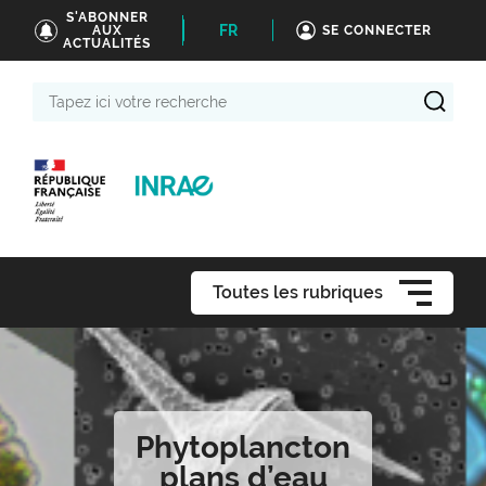
S'ABONNER
FR
AUX
SE CONNECTER
ACTUALITÉS
Tapez
ici
votre
recherche
Toutes les rubriques
Phytoplancton
plans d’eau