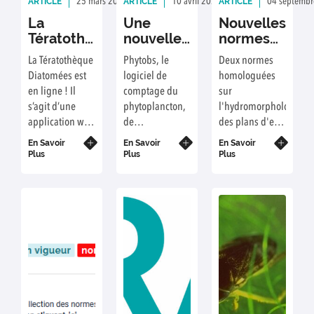
ARTICLE
ARTICLE
ARTICLE
25 mars 2025
Rédaction : PVG, CC
10 avril 2024
Rédaction : Christop
04 septembr
La
Une
Nouvelles
Tératothèque,
nouvelle
normes
une
version
homologuées
La Tératothèque
Phytobs, le
Deux normes
application
pour
Diatomées est
logiciel de
homologuées
pour
Phytobs
en ligne ! Il
comptage du
sur
illustrer
s’agit d’une
phytoplancton,
l'hydromorphologie
les
application web
de
des plans d'eau
déformations
permettant aux
bancarisation et
viennent d'être
des
En Savoir
En Savoir
En Savoir
diatomistes de
de calcul de
été publiées par
Plus
Plus
Plus
diatomées
consulter et de
l’IPLAC est
l'AFNOR.
fournir des
maintenant
images de
disponible dans
diatomées
une nouvelle
déformées.
version v3.2.4.