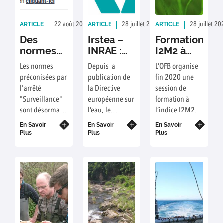
ARTICLE
ARTICLE
ARTICLE
22 août 2023
Rédaction : Christian Chauvin
28 juillet 2023
Rédaction : Christi
28 juillet 20
Des
Irstea –
Formation
normes
INRAE :
I2M2 à
d'application
20 ans de
l’OFB
Les normes
Depuis la
L’OFB organise
obligatoire
recherche
préconisées par
publication de
fin 2020 une
pour la
et
l'arrêté
la Directive
session de
surveillance
d’appui à
"Surveillance"
européenne sur
formation à
DCE
la DCE
sont désormais
l’eau, le
l’indice I2M2.
d'application
Cemagref, puis
En Savoir
En Savoir
En Savoir
obligatoire.
Irstea et
Plus
Plus
Plus
maintenant
INRAE ont été
en première
ligne pour le
développement
des méthodes
et l’appui aux
autorités